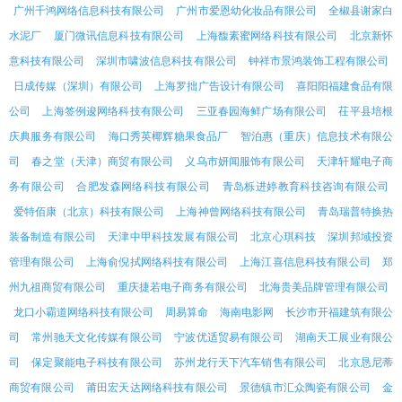
广州千鸿网络信息科技有限公司
广州市爱恩幼化妆品有限公司
全椒县谢家白
水泥厂
厦门微讯信息科技有限公司
上海馥素蜜网络科技有限公司
北京新怀
意科技有限公司
深圳市啸波信息科技有限公司
钟祥市景鸿装饰工程有限公司
日成传媒（深圳）有限公司
上海罗拙广告设计有限公司
喜阳阳福建食品有限
公司
上海签例逡网络科技有限公司
三亚春园海鲜广场有限公司
茌平县培根
庆典服务有限公司
海口秀英椰辉糖果食品厂
智泊惠（重庆）信息技术有限公
司
春之堂（天津）商贸有限公司
义乌市妍闻服饰有限公司
天津轩耀电子商
务有限公司
合肥发森网络科技有限公司
青岛栎进婷教育科技咨询有限公司
爱特佰康（北京）科技有限公司
上海神曾网络科技有限公司
青岛瑞普特换热
装备制造有限公司
天津中甲科技发展有限公司
北京心琪科技
深圳邦域投资
管理有限公司
上海俞倪拭网络科技有限公司
上海江喜信息科技有限公司
郑
州九祖商贸有限公司
重庆捷若电子商务有限公司
北海贵美品牌管理有限公司
龙口小霸道网络科技有限公司
周易算命
海南电影网
长沙市开福建筑有限公
司
常州驰天文化传媒有限公司
宁波优适贸易有限公司
湖南天工展业有限公
司
保定聚能电子科技有限公司
苏州龙行天下汽车销售有限公司
北京恳尼蒂
商贸有限公司
莆田宏天达网络科技有限公司
景德镇市汇众陶瓷有限公司
金